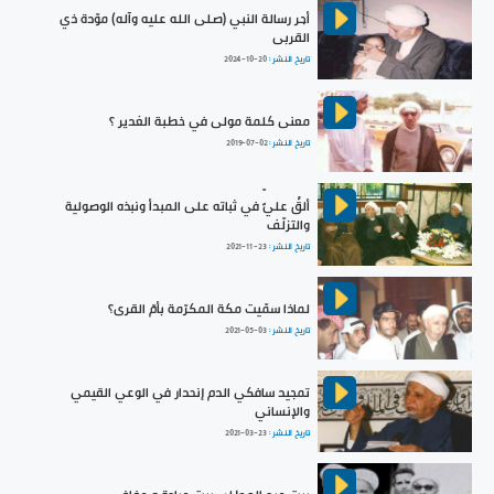
أجر رسالة النبي (صلى الله عليه وآله) موّدة ذي
القربى
تاريخ النشر :
2024-10-20
معنى كلمة مولى في خطبة الغدير ؟
تاريخ النشر :
2019-07-02
ألقُ عليٍّ في ثباته على المبدأ ونبذه الوصولية
والتزلّف
تاريخ النشر :
2021-11-23
لماذا سمّيت مكة المكرّمة بأمّ القرى؟
تاريخ النشر :
2021-05-03
تمجيد سافكي الدم إنحدار في الوعي القيمي
والإنساني
تاريخ النشر :
2021-03-23