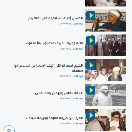
الحسين (عليه السلام) ضمير المعذبين
تاريخ النشر :
2019-06-08
قصّة وعِبرة : تحريف الحقائق تبعاً للأهواء
تاريخ النشر :
2023-10-23
الشيخ احمد الوائلي تهجّد الإمام زين العابدين (ع)
وعبادته
تاريخ النشر :
2020-09-13
علاقة العمل بالإيمان بالله تعالى
تاريخ النشر :
2024-09-15
الفرق بين جريمة العودة وجريمة الابتداء
تاريخ النشر :
2025-06-01