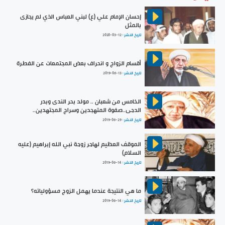
إحسان الإمام علي (ع) لبني العباس الذي لم يجازى
بالمثل
تاريخ النشر :
2020-03-12
أقسام الزواج و انحراف بعض المجتمعات عن الفطرة
تاريخ النشر :
2019-06-13
الخامس من شعبان .. مولد بحر الندى وبدر
الدجى..صفوة المتهجدين وسراج المجتهدين..
تاريخ النشر :
2019-06-29
الموقف العظيم لهاجر زوجة نبي الله إبراهيم (عليه
السلام)
تاريخ النشر :
2019-06-14
ما هي النتيجة عندما يهمل الزوج مسؤولياته؟
تاريخ النشر :
2019-06-14