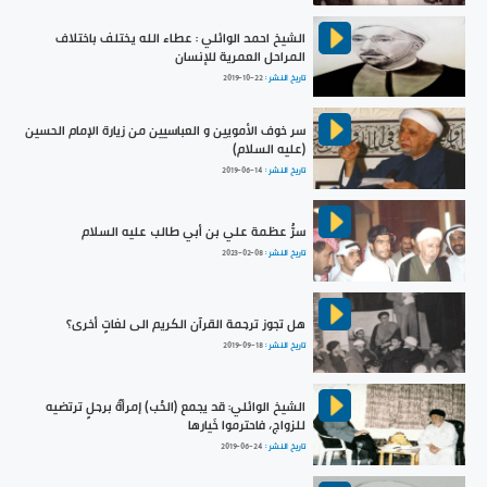
الشيخ احمد الوائلي : عطاء الله يختلف باختلاف
المراحل العمرية للإنسان
تاريخ النشر :
2019-10-22
سر خوف الأمويين و العباسيين من زيارة الإمام الحسين
(عليه السلام)
تاريخ النشر :
2019-06-14
سرُّ عظمة علي بن أبي طالب عليه السلام
تاريخ النشر :
2023-02-08
هل تجوز ترجمة القرآن الكريم الى لغاتٍ أخرى؟
تاريخ النشر :
2019-09-18
الشيخ الوائلي: قد يجمع (الحُب) إمرأةً برجلٍ ترتضيه
للزواج، فاحترموا خَيارها
تاريخ النشر :
2019-06-24