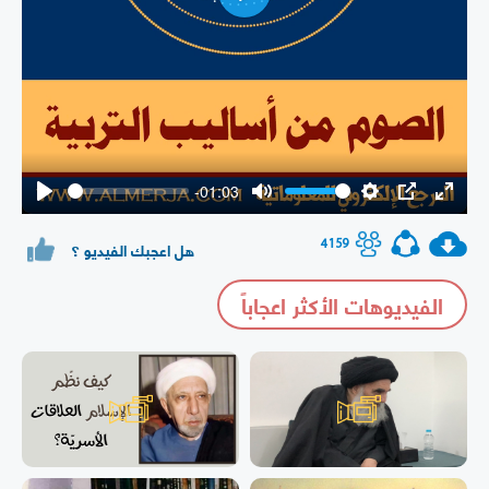
Play
-01:03
Play
Mute
Settings
PIP
Enter
fullsc
4159
هل اعجبك الفيديو ؟
الفيديوهات الأكثر اعجاباً