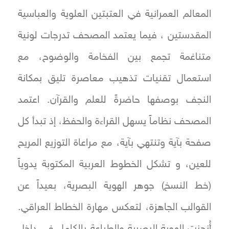
المعالم العمرانية في العتبتين العلوية والعباسية
المقدستين ، فيما يعتمد المصحف تدرجات لونية
متناغمة تجمع بين الفخامة والوضوح، مع
استعمال تقنيات تذهيب معاصرة تليق بمكانة
النجف بوصفها حاضرةً للعلم والقرآن. اعتمد
المصحف نظاماً يسهل القراءة والحفظ، إذ تبدأ كل
صفحة بآية وتنتهي بآية، مع مراعاة التوزيع المريح
للعين، و تشكل الخطوط العربية المكتوبة يدوياً
(خط النسخ) جوهر الهوية البصرية، بعيداً عن
القوالب الجاهزة، لتعكس مهارة الخطاط العراقي.
أُنجزت الهوية البصرية والطباعة بالكامل في داخل