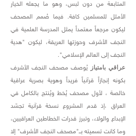
المتابعة من دون لبس، وهو ما يجعله الخيار
الأمثل للمسلمين كافة. فيما صُمم المصحف
ليكون مرجعاً معتمداً يمثل المدرسة العلمية في
النجف الأشرف وحوزتها العريقة، ليكون "هدية
النجف إلى العالم الإسلامي".
عراقي بامتياز
يُوصف مصحف النجف الأشرف
بكونه إنجازاً قرآنياً فريداً وهوية بصرية عراقية
خالصة ، لأول مصحف يُخط ويُنتج بالكامل في
العراق ،إذ قدم المشروع نسخة قرآنية تجسّد
الإبداع والولاء، وتبرز قدرات الخطاطين العراقيين،
وما كانت تسميته بــ"مصحف النجف الأشرف" إلا