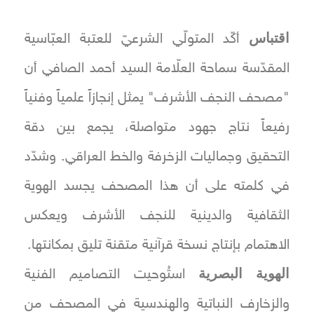
اقتباس
أكّد المتولّي الشرعيّ للعتبة العبّاسية
المقدّسة سماحة العلّامة السيد أحمد الصافي أن
"مصحف النجف الأشرف" يمثل إنجازاً علمياً وفنياً
رفيعاً نتاج جهود متواصلة، يجمع بين دقة
التحقيق وجماليات الزخرفة والخط العراقي. وشدّد
في كلمته على أن هذا المصحف يجسد الهوية
الثقافية والدينية للنجف الأشرف ويعكس
الاهتمام بإنتاج نسخة قرآنية متقنة تليق بمكانتها.
الهوية البصرية
استُوحيت التصاميم الفنية
والزخارف النباتية والهندسية في المصحف من