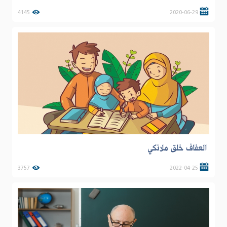
4145
2020-06-29
العفاف خلق ملائكي
3757
2022-04-25