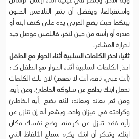
وجه الآخر، وينظر في عينيه أثناء إرسال الرسائل
واستقبالها، ويفضل أن يتم التلامس الحنون
بينكما حيث يضع المربي يده على كتف ابنه أو
صدره أو رأسه من حين لآخر، فاللمس موصل جيد
لحرارة المشاعر.
ثانيا: احذر الكلمات السلبية أثناء الحوار مع الطفل
احذر الكلمات السلبية أثناء الحوار مع الطفل كـ :
(أنت غبي، تافه، أنت لا تفهم) لأن تلك الكلمات
تجعل ابنك يدافع عن سلوكه الخاطئ، وعن رأيه،
ومن ثم يعاند ويعاند؛ لأنه يضع رأيه الخاطئ
وكرامته في ميزان واحد، ويشعر أنه إن تنازل عن
رأيه فقد تنازل عن كرامته، وضع نفسك مكان
ابنك، وتذكر أن ابنك يكره سماع الألفاظ التي