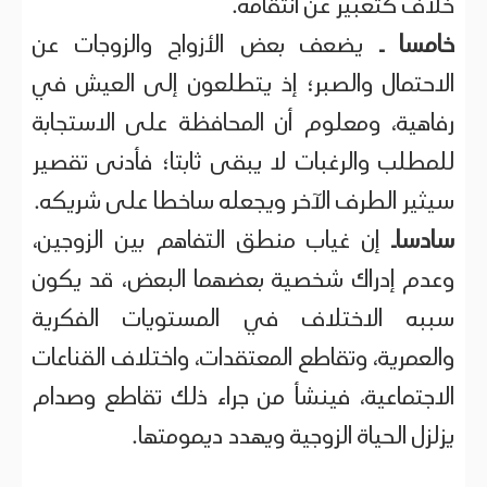
خلاف كتعبير عن انتقامه.
خامسا ـ
يضعف بعض الأزواج والزوجات عن
الاحتمال والصبر؛ إذ يتطلعون إلى العيش في
رفاهية، ومعلوم أن المحافظة على الاستجابة
للمطلب والرغبات لا يبقى ثابتا؛ فأدنى تقصير
سيثير الطرف الآخر ويجعله ساخطا على شريكه.
سادساـ
إن غياب منطق التفاهم بين الزوجين،
وعدم إدراك شخصية بعضهما البعض، قد يكون
سببه الاختلاف في المستويات الفكرية
والعمرية، وتقاطع المعتقدات، واختلاف القناعات
الاجتماعية، فينشأ من جراء ذلك تقاطع وصدام
يزلزل الحياة الزوجية ويهدد ديمومتها.