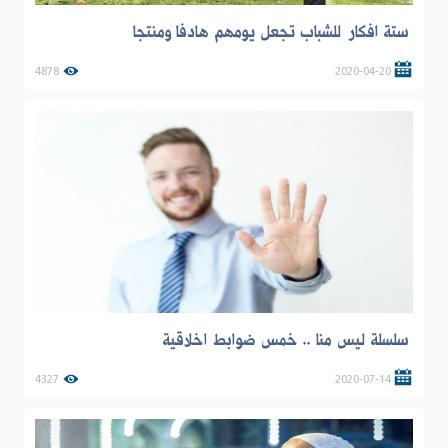
ستة افكار للشباب تجعل يومهم هادفا ومنتجا
4878
2020-04-20
سلسلة ليس منا .. خمس ضوابط اخلاقية
4327
2020-07-14