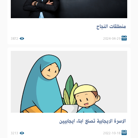
منطلقات النجاح
3872
2024-04-29
الاسرة الايجابية تصنع ابناء ايجابيين
3213
2022-10-18