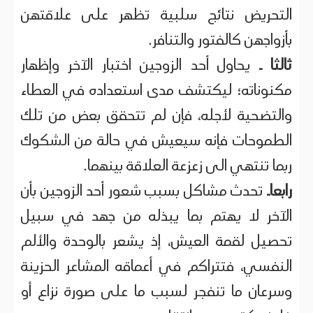
التحريض نتائج سلبية تظهر على علاقتهن
بأزواجهن كالفتور والتنافر.
ثالثا ـ
يحاول أحد الزوجين اختبار الآخر وإظهار
مكنوناته؛ ليكتشف مدى استعداده في العطاء
والتضحية لأجله، فإن لم تتحقق بعض من تلك
الطموحات فإنه سيعيش في حالة من الشكوك
ربما تنتهي الى زعزعة العلاقة بينهما.
رابعاـ
تحدث مشاكل بسبب شعور أحد الزوجين بأن
الآخر لا يهتم بما يبذله من جهد في سبيل
تحصيل لقمة العيش، إذ يشعر بالوحدة والألم
النفسي، فتتراكم في أعماقه المشاعر الحزينة
وسرعان ما تنفجر لسبب ما على صورة نزاع أو