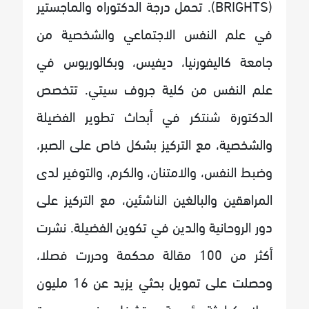
(BRIGHTS). تحمل درجة الدكتوراه والماجستير
في علم النفس الاجتماعي والشخصية من
جامعة كاليفورنيا، ديفيس، وبكالوريوس في
علم النفس من كلية جروف سيتي. تتخصص
الدكتورة شنتكر في أبحاث تطوير الفضيلة
والشخصية، مع التركيز بشكل خاص على الصبر،
وضبط النفس، والامتنان، والكرم، والتوفير لدى
المراهقين والبالغين الناشئين، مع التركيز على
دور الروحانية والدين في تكوين الفضيلة. نشرت
أكثر من 100 مقالة محكمة وحررت فصلا،
وحصلت على تمويل بحثي يزيد عن 16 مليون
دولار كباحثة رئيسية، وتشغل منصب محررة