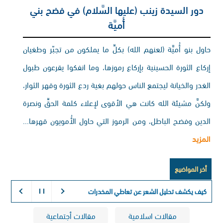
دور السيدة زينب (عليها السَّلام) في فضح بني
أُميَّة
حاول بنو أُميَّة (لعنهم الله) بكلِّ ما يملكون من تجبّر وطغيان
إركاع الثورة الحسينية بإركاع رموزها، وما انفكوا يقرعون طبول
الغدر والخيانة ليجتمع الناس حولهم بغية ردع الثورة وقهر الثوار،
ولكنَّ مشيئة الله كانت هي الأقوى لإعلاء كلمة الحقِّ ونصرة
الدين وفضح الباطل، ومن الرموز التي حاول الأُمويون قهرها...
المزيد
أخر المواضيع
كيف يكشف تحليل الشعر عن تعاطي المخدرات:
التفسير الكيميائي ل
مقالات اسلامية
مقالات أجتماعية