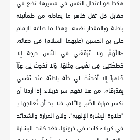
هكذا هو اعتدال النفس في مسيرها؛ تضع في
مقابل كل ثقل ظاهر ما يعادله من طمأنينة
باطنة وبالمقدار نفسه. وهذا ما صاغه الإمام
علي بن الحسين (عليهما السلام) في دعائه:
«اللَّهُمَّ وَلا تَرْفَعْنِي فِي النَّاسِ دَرَجَةً إِلا
حَطَطْتَنِي فِي نَفْسِي مِثْلَهَا، وَلا تُحْدِثْ لِي عِزّاً
ظَاهِراً إِلا أَحْدَثْتَ لِي ذِلَّةً بَاطِنَةً عِنْدَ نَفْسِي
بِقَدَرِهَا». من هنا نفهم سر كربلاء؛ إذا أردنا أن
نكسر مرارة الصَّبر والألم، فلا بد أن نُعالجها بـ
"حلاوة البِشارة الإلهية". ولأن المرارة والشدائد
في كربلاء كانت في ذروتها، فقد كانت البشارة
والاتصال الروحي في ذروته أيضاً، فتحققت