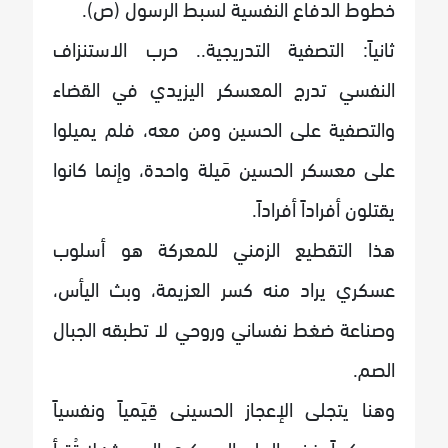
خطوط الدفاع النفسية لسبط الرسول (ص).
ثانياً: التصفية التدريجية.. حرب الاستنزاف
النفسي تدرج المعسكر اليزيدي في القضاء
والتصفية على الحسين ومن معه، فلم يميلوا
على معسكر الحسين مَيلة واحدة، وإنما كانوا
يقتلون أفراداً أفراداً.
هذا التقطيع الزمني للمعركة هو أسلوب
عسكري يراد منه كسر العزيمة، وبث اليأس،
وصناعة ضغط نفساني وروحي لا تطبقه الجبال
الصم.
وهنا يتجلى الإعجاز الحسينى قِيَمياً ونفسياً
وعسكرياً؛ ففي العلم العسكري الحديث: لا تُقرأ