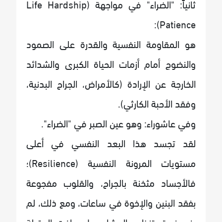
ثانياً: "الضراء" في مواجهة (Life Hardship
Patience):
هو المقاومة النفسية والقدرة على الصمود
والنضوج أمام أزمات الحياة الكبرى والشدائد
الخارجة عن الإرادة (كالأمراض، الجراح البدنية،
وفقد الأحبة الكارثي).
وفي عاشوراء: وهو عين الصبر في "الضراء".
لقد تجسد هذا البعد النفسي في أعلى
مستويات المرونة النفسية (Resilience)؛
فالأجساد مثخنة بالجراح، والقلوب مفجوعة
بفقد البنين والإخوة في ساعات، ومع ذلك، لم
ينهر نسق تنظيم المشاعر، بل صاغت العقيلة