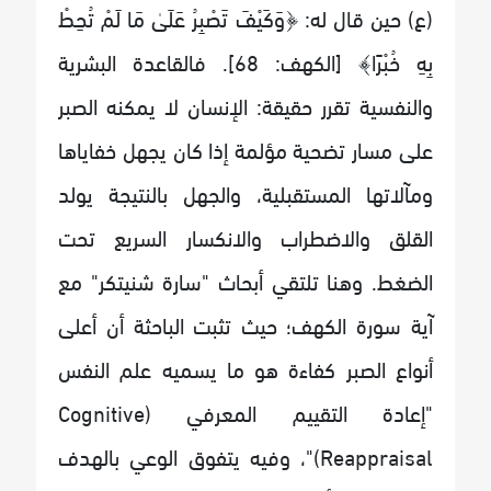
(ع) حين قال له: ﴿وَكَيْفَ تَصْبِرُ عَلَىٰ مَا لَمْ تُحِطْ
بِهِ خُبْرًا﴾ [الكهف: 68]. فالقاعدة البشرية
والنفسية تقرر حقيقة: الإنسان لا يمكنه الصبر
على مسار تضحية مؤلمة إذا كان يجهل خفاياها
ومآلاتها المستقبلية، والجهل بالنتيجة يولد
القلق والاضطراب والانكسار السريع تحت
الضغط. وهنا تلتقي أبحاث "سارة شنيتكر" مع
آية سورة الكهف؛ حيث تثبت الباحثة أن أعلى
أنواع الصبر كفاءة هو ما يسميه علم النفس
"إعادة التقييم المعرفي (Cognitive
Reappraisal)"، وفيه يتفوق الوعي بالهدف