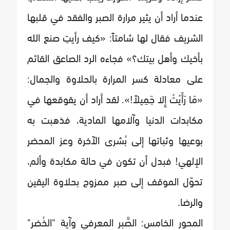
عندما أراد أن يثير مرارة الصبر والفقد في قلبها
الشريف فقال لها شامتاً: «كيف رأيتِ صنع الله
بأخيك وأهل بيتك؟» فجاءه الرد الصاعق القائم
على معادلة كسر المرارة بالحلاوة والجمال:
«مَا رَأَيْتُ إِلا جَمِيلاً!». لقد أراد أن يقوقعها في
مكابدات الدنيا وآلامها المادية، فذهبت به
بوعيها وثباتها إلى بُشرى الآخرة وعز المحضر
الإلهي! فبدل أن تكون في حالة مكابدة وألم،
تحوّل الموقف إلى صبر ممزوج بحلاوة اليقين
والرضا.
المحور الخامس: الصَّبر المعرفي وآية "الخُضر"