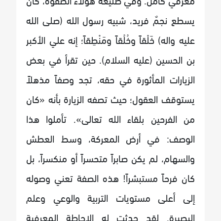
يسطع نجمٌ فريد، شبيه رسول الله (صلى الله
عليه واله) خَلْقاً وخُلُقاً ومَنْطِقاً؛ إنه علي الأكبر
بن الحسين (عليه السلام). حين تقرأ في بعض
الزيارات المأثورة في حقه، تجد وصفاً مذهلاً
يستوقف العقول؛ حيث تصفه الزيارة بأنه «كان
من الفرحين بلقاء الله تعالى». تأملوا هذا
الوصف: في أرض المعركة، وسط العطش
والسهام، لم يكن صابراً متحسراً أو منكسراً، بل
كان فرحاً مستبشراً! هذه الصفة تعني وصوله
إلى أعلى مستويات التربية والوعي وعلم
البصيرة. لقد حدثت له الإحاطة المعرفية