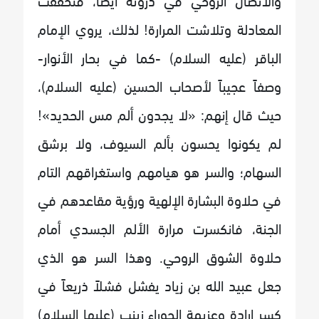
المعادلة وتلاشت المرارة! لذلك، يروي الإمام
الباقر (عليه السلام) -كما في بحار الأنوار-
وصفاً عجيباً لأصحاب الحسين (عليه السلام)،
حيث قال إنهم: «لا يجدون ألم مس الحديد»!
لم يكونوا يحسون بألم السيوف، ولا برشق
السهام؛ والسر هو هيامهم واستغراقهم التام
في حلاوة البشارة الإلهية ورؤية مقاعدهم في
الجنة، فانكسرت مرارة الألم الجسدي أمام
حلاوة الشوق الروحي. وهذا السر هو الذي
جعل عبيد الله بن زياد يفشل فشلاً ذريعاً في
كسر إرادة وعزيمة الحوراء زينب (عليها السلام)