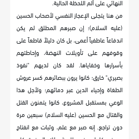
النهائي على ألم اللحظة الحالية.
من هنا يتجلى الإعجاز النفسي لأصحاب الحسين
(عليه السلام)؛ إن صبرهم المطلق لم يكن
اندفاعاً عاطفياً أعمى، بل كان دليلاً قاطعاً على
وقوفهم على تأويلات النهضة، وإحاطتهم
بأسرارها وخفاياها. لقد كان لديهم "نفوذ
بصيري" خارق؛ كانوا يرون ببصائرهم كسر عروش
الطغاة وإحياء الدين عبر دمائهم؛ ولأجل هذا
الوعي بمستقبل المشروع، كانوا يتمنون القتل
والقتال مع الحسين (عليه السلام) سبعين مرة
دون تراجع. إنه صبر مع علم، وثبات مع انفتاح
معرفي كامل. وفي طليعة هؤلاء الصفوة، كان