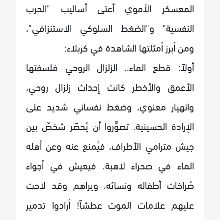
المعسكر الأموي أعتى أساليب "الحرب
النفسية" و"الضغط السلوكي الاستنزافي"،
ومن أبرز أمثلتها الشاهدة في كربلاء:
أولاً: قطع الماء.. الزلزال الروحي فلسفتها
الأعمق والأخطر كانت إحداث زلزال روحي،
وانهيار معنوي، وضغط نفساني شديد على
الإرادة الحسينية. تصوَّروا أن يُحصَر شخصٌ بين
جيش مترامي الأطراف، فيُمنع عنه وعن أهله
الماء في صحراء لاهبة، فيعيش في أجواء
صُراخات أطفاله ونسائه، ويراهم وقد لاحت
عليهم علامات الموت عطشاً! أرادوا تدمير