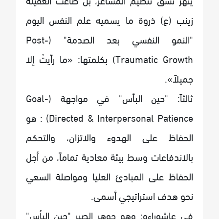
زينب (ع) ذروة ما يسميه علم النفس اليوم
"النمو النفسي بعد الصدمة" (Post-
Traumatic Growth) بكلمتها: «ما رأيتُ إلا
جميلاً».
ثالثاً: "حين البأس" في مواجهة (Goal-
Directed & Interpersonal Patience) : هو
الحفاظ على الهدوء والاتزان، والتحكم
بالاندفاعات وسط بيئة معادية تماماً، من أجل
الحفاظ على المبادئ العليا ومواصلة السعي
نحو هدف استراتيجي أسمى.
في عاشوراءو: وهو جوهر الصبر "حين البأس"