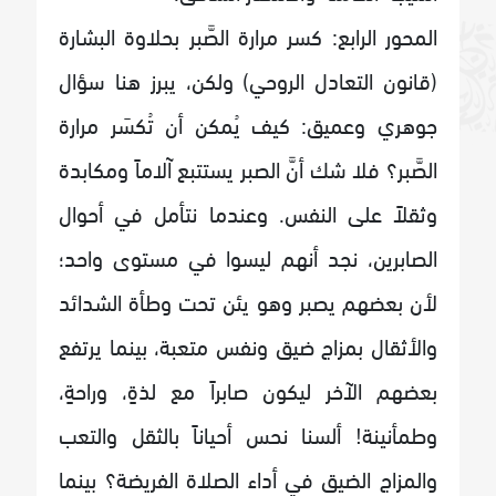
المحور الرابع: كسر مرارة الصَّبر بحلاوة البشارة
(قانون التعادل الروحي) ولكن، يبرز هنا سؤال
جوهري وعميق: كيف يُمكن أن تُكسَر مرارة
الصَّبر؟ فلا شك أنَّ الصبر يستتبع آلاماً ومكابدة
وثقلاً على النفس. وعندما نتأمل في أحوال
الصابرين، نجد أنهم ليسوا في مستوى واحد؛
لأن بعضهم يصبر وهو يئن تحت وطأة الشدائد
والأثقال بمزاج ضيق ونفس متعبة، بينما يرتفع
بعضهم الآخر ليكون صابراً مع لذةٍ، وراحةٍ،
وطمأنينة! ألسنا نحس أحياناً بالثقل والتعب
والمزاج الضيق في أداء الصلاة الفريضة؟ بينما