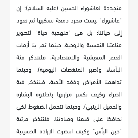
متجددة لعاشوراء الحسين (عليه السلام): إن
"عاشوراء" ليست مجرد دمعة نسكبها ثم نعود
إلى حياتنا؛ بل هي "منهجية حياة" لتطوير
مناعتنا النفسية والروحية. حينما تمر بنا أزمات
العصر المعيشية والاقتصادية، فلنتذكر فئة
البأساء و(صبر المنغصات اليومية). وحينما
تداهمنا الأمراض وفقد الأحبة، فلنتذكر فئة
الضراء وكيف نكسر مرارتها بـ(حلاوة البشارة
والجميل الزينبي). وحينما نتحمل الضغوط لكي
نحافظ على قيمنا ومبادئنا، فلنتذكر مرتبة
"حين البأس" وكيف انتصرت الإرادة الحسينية