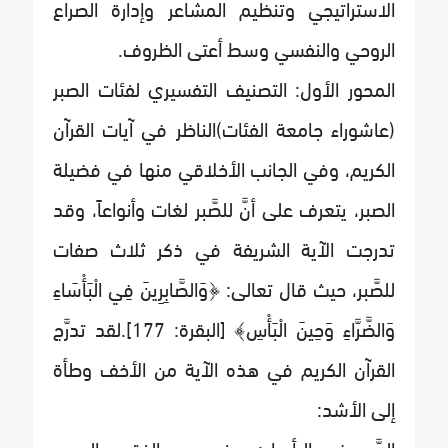
الاستراتيجي وتنظيم المشاعر وإدارة الصراع
الروحي والنفسي وسط أعتى الظروف.
المحور الأول: التصنيف التفسيري لفئات الصبر
(عاشوراء جامعة الفئات)الناظر في آيات القرآن
الكريم، وفي الجانب الأخلاقي منها في فضيلة
الصبر، يتعرف على أنَّ للصَّبر لغات وأنواعاً، وقد
تدرجت الآية الشريفة في ذكر ثلاث صفات
للصَّبر، حيث قال تعالى: ﴿وَالصَّابِرِينَ فِي الْبَأْسَاءِ
وَالضَّرَّاءِ وَحِينَ الْبَأْسِ﴾ [البقرة: 177].لقد تدرَّج
القرآن الكريم في هذه الآية من الأخف وطأة
إلى الأشد:
الصَّبر في البأساء: يعني حين الفقر، والجوع،