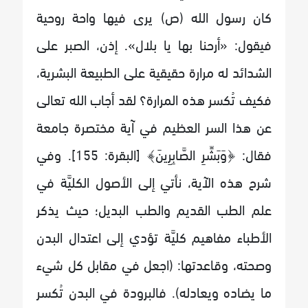
كان رسول الله (ص) يرى فيها واحة روحية
فيقول: «أرحنا بها يا بلال». إذن، الصبر على
الشدائد له مرارة حقيقية على الطبيعة البشرية،
فكيف تُكسر هذه المرارة؟ لقد أجاب الله تعالى
عن هذا السر العظيم في آية مختصرة جامعة
فقال: ﴿وَبَشِّرِ الصَّابِرِينَ﴾ [البقرة: 155]. وفي
شرح هذه الآية، نأتي إلى الأصول الكليَّة في
علم الطب القديم والطب البديل؛ حيث يذكر
الأطباء مفاهيم كليَّة تؤدي إلى اعتدال البدن
وصحته، وقاعدتها: (اجعل في مقابل كل شيء
ما يضاده ويعادله). فالبرودة في البدن تُكسر