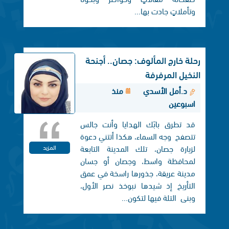
وتأملاتٍ جادت بها...
رحلة خارج المألوف: جصان.. أجنحة
النخيل المرفرفة
د.أمل الأسدي
منذ
اسبوعين
قد تطرق بابَك الهدايا وأنت جالس
تتصفح وجه السماء، هكذا أتتني دعوة
لزيارة جصان، تلك المدينة التابعة
المزيد
لمحافظة واسط، وجصان أو جسان
مدينة عريقة، جذورها راسخة في عمق
التأريخ إذ شيدها نبوخذ نصر الأول،
وبنی التلة فيها لتكون...