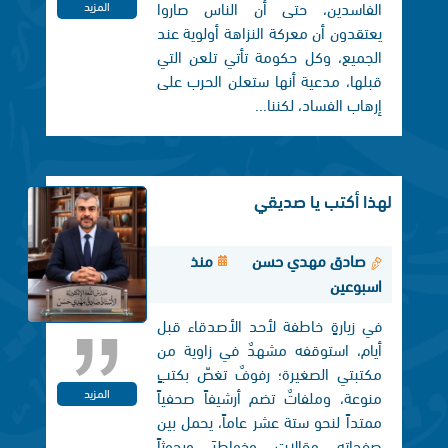
الفاسدين، حتى أن الناس صاروا
المزيد
يعتقدون أن معركة النزاهة أولوية عند
الجميع، وكل حكومة تأتي تلعن التي
قبلها، مدعية أنها ستعلن الحرب على
إرهاب الفساد، لكننا...
لهذا أكتب يا صديقي
صادق مهدي حسن
منذ
اسبوعين
في زيارةٍ خاطفة لأحد الأصدقاء قبل
أيام، استوقفه مشهدٌ في زاوية من
مكتبتي الصغيرة؛ رفوفٌ تغصّ بكتبٍ
المزيد
منوعة، وملفاتٌ تضم أرشيفاً صحفياً
ممتداً لنحو ستة عشر عاماً، يحمل بين
صفحاته مقالاتٍ وخواطرَ وبحوثاً