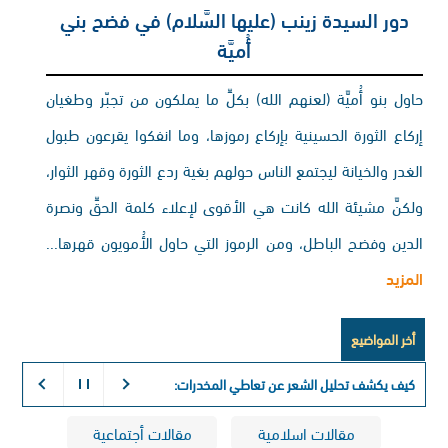
دور السيدة زينب (عليها السَّلام) في فضح بني
أُميَّة
حاول بنو أُميَّة (لعنهم الله) بكلِّ ما يملكون من تجبّر وطغيان
إركاع الثورة الحسينية بإركاع رموزها، وما انفكوا يقرعون طبول
الغدر والخيانة ليجتمع الناس حولهم بغية ردع الثورة وقهر الثوار،
ولكنَّ مشيئة الله كانت هي الأقوى لإعلاء كلمة الحقِّ ونصرة
الدين وفضح الباطل، ومن الرموز التي حاول الأُمويون قهرها...
المزيد
أخر المواضيع
كيف يكشف تحليل الشعر عن تعاطي المخدرات:
التفسير الكيميائي لذاكر
مقالات اسلامية
مقالات أجتماعية