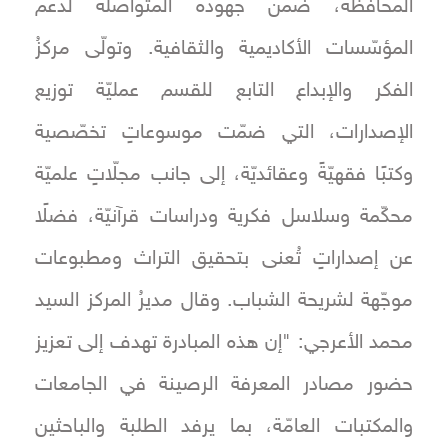
المحافظة، ضمن جهوده المتواصلة لدعم
المؤسّسات الأكاديمية والثقافية. وتولّى مركزُ
الفكر والإبداع التابع للقسم عمليّة توزيع
الإصدارات، التي ضمّت موسوعاتٍ تخصّصية
وكتبًا فقهيّةً وعقائديّة، إلى جانب مجلّاتٍ علميّة
محكّمة وسلاسل فكرية ودراسات قرآنيّة، فضلًا
عن إصداراتٍ تُعنى بتحقيق التراث ومطبوعات
موجّهة لشريحة الشباب. وقال مديرُ المركز السيد
محمد الأعرجي: "إن هذه المبادرة تهدف إلى تعزيز
حضور مصادر المعرفة الرصينة في الجامعات
والمكتبات العامّة، بما يرفد الطلبة والباحثين